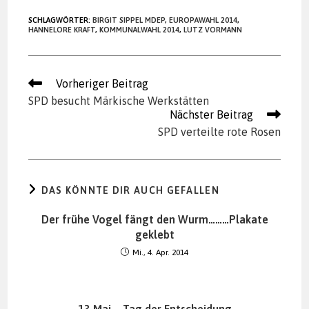
SCHLAGWÖRTER
:
BIRGIT SIPPEL MDEP
,
EUROPAWAHL 2014
,
HANNELORE KRAFT
,
KOMMUNALWAHL 2014
,
LUTZ VORMANN
Weitere
Vorheriger Beitrag
Artikel
SPD besucht Märkische Werkstätten
ansehen
Nächster Beitrag
SPD verteilte rote Rosen
DAS KÖNNTE DIR AUCH GEFALLEN
Der frühe Vogel fängt den Wurm………Plakate
geklebt
Mi., 4. Apr. 2014
13 Mai – Tag der Entscheidung