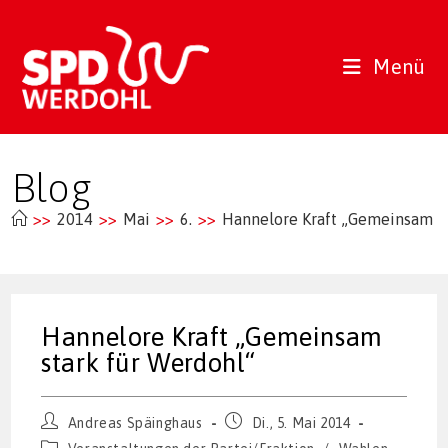
Zum
Inhalt
springen
Menü
Blog
>>
2014
>>
Mai
>>
6.
>>
Hannelore Kraft „Gemeinsam st
Hannelore Kraft „Gemeinsam
stark für Werdohl“
Beitrags-
Beitrag
Andreas Späinghaus
Di., 5. Mai 2014
Autor:
veröffentlicht:
Beitrags-