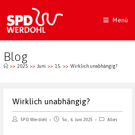
Zum
Inhalt
springen
Menü
Blog
>>
2025
>>
Juni
>>
15.
>>
Wirklich unabhängig?
Wirklich unabhängig?
Beitrags-
Beitrag
Beitrags-
SPD Werdohl
So., 6. Juni 2025
Alles
Autor:
veröffentlicht:
Kategorie: