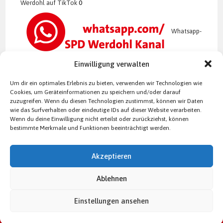
Werdohl auf TikTok
0
Whatsapp-
Kanal der SPD Werdohl
0
Einwilligung verwalten
Um dir ein optimales Erlebnis zu bieten, verwenden wir Technologien wie
Cookies, um Geräteinformationen zu speichern und/oder darauf
zuzugreifen. Wenn du diesen Technologien zustimmst, können wir Daten
wie das Surfverhalten oder eindeutige IDs auf dieser Website verarbeiten.
Wenn du deine Einwilligung nicht erteilst oder zurückziehst, können
bestimmte Merkmale und Funktionen beeinträchtigt werden.
Akzeptieren
Ablehnen
Impressum
Datenschutzerklärung
Einstellungen ansehen
Copyright SPD-Ortsverein Werdohl [oceanwp_date] - WordPress Theme by
OceanWP